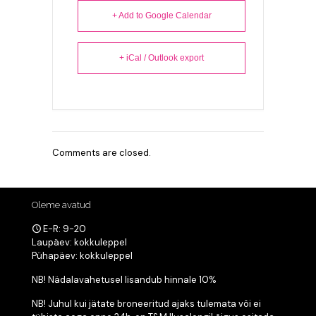
+ Add to Google Calendar
+ iCal / Outlook export
Comments are closed.
Oleme avatud
E-R: 9-20
Laupäev: kokkuleppel
Pühapäev: kokkuleppel
NB! Nädalavahetusel lisandub hinnale 10%
NB! Juhul kui jätate broneeritud ajaks tulemata või ei