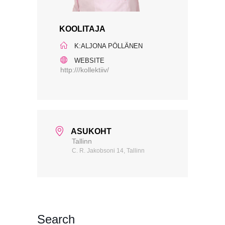
KOOLITAJA
K:ALJONA PÖLLÄNEN
WEBSITE
http:///kollektiiv/
ASUKOHT
Tallinn
C. R. Jakobsoni 14, Tallinn
Search