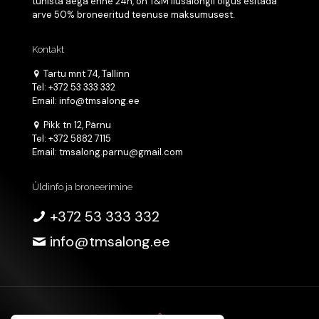
tühista aega enne 24h, on T&M Ilusalongil õigus esitada
arve 50% broneeritud teenuse maksumusest.
Kontakt
Tartu mnt 74, Tallinn
Tel: +372 53 333 332
Email: info@tmsalong.ee
Pikk tn 12, Pärnu
Tel: +372 5882 7115
Email: tmsalong.parnu@gmail.com
Üldinfo ja broneerimine
+372 53 333 332
info@tmsalong.ee