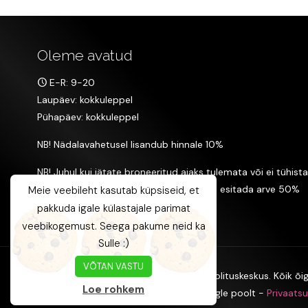
Oleme avatud
E-R: 9-20
Laupäev: kokkuleppel
Pühapäev: kokkuleppel
NB! Nädalavahetusel lisandub hinnale 10%
NB! Juhul kui jätate broneeritud ajaks tulemata või ei tühista
aega enne 24h, on T&M Ilusalongil õigus esitada arve 50%
Meie veebileht kasutab küpsiseid, et
broneeritud teenuse maksumusest.
pakkuda igale külastajale parimat
veebikogemust. Seega pakume neid ka
Sulle :)
VÕTAN VASTU
© 2005 - 2024 T&M Ilusalong, T&M Koolituskeskus. Kõik õig
Loe rohkem
See sait on kaitstud reCAPTCHA ja Google poolt -
Privaatsu