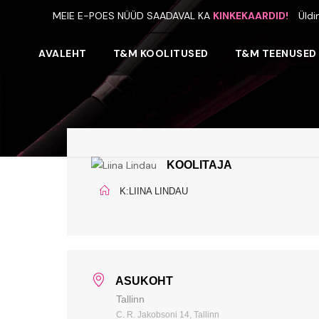
MEIE E-POES NÜÜD SAADAVAL KA
KINKEKAARDID!
Üldi
AVALEHT
T&M KOOLITUSED
T&M TEENUSED
KOOLITAJA
K:LIINA LINDAU
ASUKOHT
Tallinn
C. R. Jakobsoni 14, Tallinn