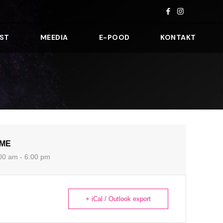
ST
MEEDIA
E-POOD
KONTAKT
IME
00 am - 6:00 pm
+ iCal / Outlook export