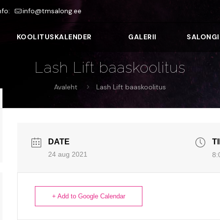
nfo:
info@tmsalong.ee
KOOLITUSKALENDER
GALERII
SALONGI
Lash Lift baaskoolitus
Avaleht
Lash Lift baaskoolitus
DATE
T
24 aug 2021
8:
+ Add to Google Calendar