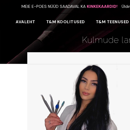
MEIE E-POES NÜÜD SAADAVAL KA
KINKEKAARDID!
Üldi
AVALEHT
T&M KOOLITUSED
T&M TEENUSED
Kulmude lam