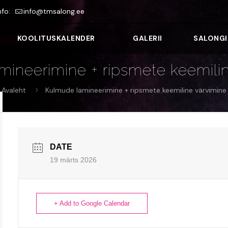
nfo:
info@tmsalong.ee
KOOLITUSKALENDER
GALERII
SALONGI
ineerimine + ripsmete keemili
Avaleht
Kulmude lamineerimine + ripsmete keemiline värvimine
DATE
19 märts 2026
+ Add to Google Calendar