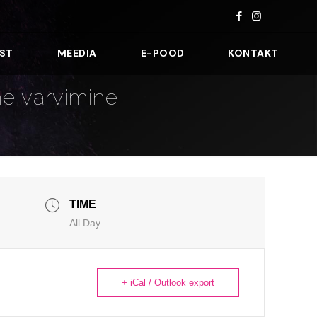
ST
MEEDIA
E-POOD
KONTAKT
ne värvimine
TIME
All Day
+ iCal / Outlook export