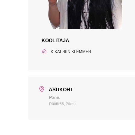
KOOLITAJA
K:KAI-RIIN KLEMMER
ASUKOHT
Pärnu
Rüütli 55, Pärnu