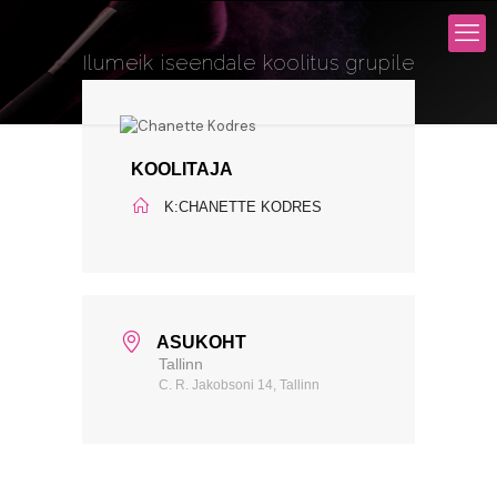
Ilumeik iseendale koolitus grupile
KOOLITAJA
K:CHANETTE KODRES
ASUKOHT
Tallinn
C. R. Jakobsoni 14, Tallinn