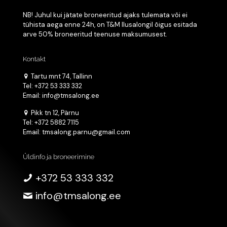
NB! Juhul kui jätate broneeritud ajaks tulemata või ei
tühista aega enne 24h, on T&M Ilusalongil õigus esitada
arve 50% broneeritud teenuse maksumusest.
Kontakt
Tartu mnt 74, Tallinn
Tel: +372 53 333 332
Email: info@tmsalong.ee
Pikk tn 12, Pärnu
Tel: +372 5882 7115
Email: tmsalong.parnu@gmail.com
Üldinfo ja broneerimine
+372 53 333 332
info@tmsalong.ee