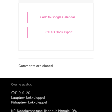
+ Add to Google Calendar
+ iCal / Outlook export
Comments are closed.
Oleme avatud
E-R: 9-20
Laupäev: kokkuleppel
Pühapäev: kokkuleppel
NB! Nädalavahetusel lisandub hinnale 10%