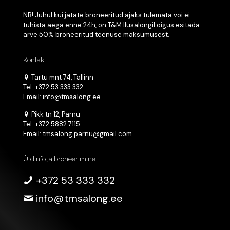
NB! Juhul kui jätate broneeritud ajaks tulemata või ei
tühista aega enne 24h, on T&M Ilusalongil õigus esitada
arve 50% broneeritud teenuse maksumusest.
Kontakt
Tartu mnt 74, Tallinn
Tel: +372 53 333 332
Email: info@tmsalong.ee
Pikk tn 12, Pärnu
Tel: +372 5882 7115
Email: tmsalong.parnu@gmail.com
Üldinfo ja broneerimine
+372 53 333 332
info@tmsalong.ee