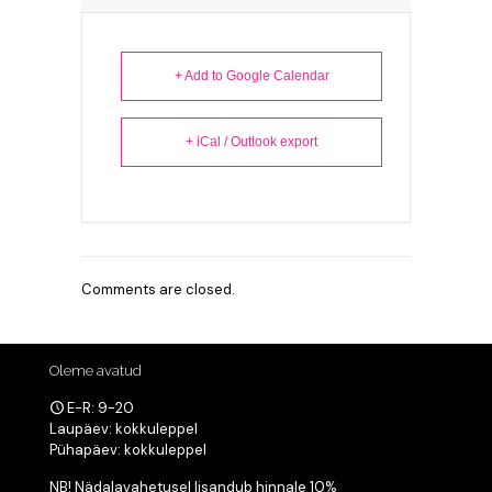
+ Add to Google Calendar
+ iCal / Outlook export
Comments are closed.
Oleme avatud
E-R: 9-20
Laupäev: kokkuleppel
Pühapäev: kokkuleppel
NB! Nädalavahetusel lisandub hinnale 10%