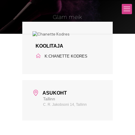
Glam meik
KOOLITAJA
K:CHANETTE KODRES
ASUKOHT
Tallinn
C. R. Jakobsoni 14, Tallinn