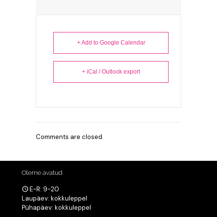
+ Add to Google Calendar
+ iCal / Outlook export
Comments are closed.
Oleme avatud
E-R: 9-20
Laupäev: kokkuleppel
Pühapäev: kokkuleppel