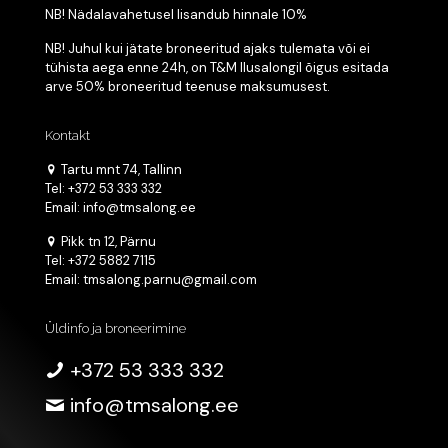
NB! Nädalavahetusel lisandub hinnale 10%
NB! Juhul kui jätate broneeritud ajaks tulemata või ei
tühista aega enne 24h, on T&M Ilusalongil õigus esitada
arve 50% broneeritud teenuse maksumusest.
Kontakt
Tartu mnt 74, Tallinn
Tel: +372 53 333 332
Email: info@tmsalong.ee
Pikk tn 12, Pärnu
Tel: +372 5882 7115
Email: tmsalong.parnu@gmail.com
Üldinfo ja broneerimine
+372 53 333 332
info@tmsalong.ee