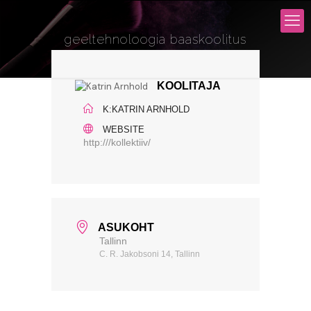
geeltehnoloogia baaskoolitus
KOOLITAJA
K:KATRIN ARNHOLD
WEBSITE
http:///kollektiiv/
ASUKOHT
Tallinn
C. R. Jakobsoni 14, Tallinn