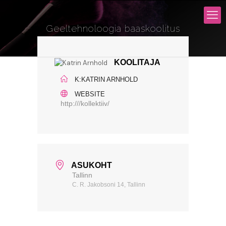
Geeltehnoloogia baaskoolitus
KOOLITAJA
K:KATRIN ARNHOLD
WEBSITE
http:///kollektiiv/
ASUKOHT
Tallinn
C. R. Jakobsoni 14, Tallinn