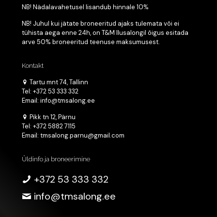
NB! Nädalavahetusel lisandub hinnale 10%
NB! Juhul kui jätate broneeritud ajaks tulemata või ei
tühista aega enne 24h, on T&M Ilusalongil õigus esitada
arve 50% broneeritud teenuse maksumusest.
Kontakt
Tartu mnt 74, Tallinn
Tel: +372 53 333 332
Email: info@tmsalong.ee
Pikk tn 12, Pärnu
Tel: +372 5882 7115
Email: tmsalong.parnu@gmail.com
Üldinfo ja broneerimine
+372 53 333 332
info@tmsalong.ee