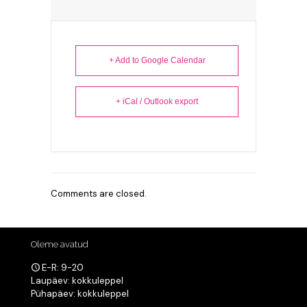
+ Add to Google Calendar
+ iCal / Outlook export
Comments are closed.
Oleme avatud
E-R: 9-20
Laupäev: kokkuleppel
Pühapäev: kokkuleppel