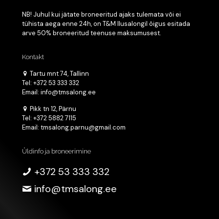
NB! Juhul kui jätate broneeritud ajaks tulemata või ei
tühista aega enne 24h, on T&M Ilusalongil õigus esitada
arve 50% broneeritud teenuse maksumusest.
Kontakt
Tartu mnt 74, Tallinn
Tel: +372 53 333 332
Email: info@tmsalong.ee
Pikk tn 12, Pärnu
Tel: +372 5882 7115
Email: tmsalong.parnu@gmail.com
Üldinfo ja broneerimine
+372 53 333 332
info@tmsalong.ee