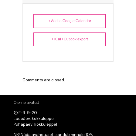
+ Add to Google Calendar
+ iCal / Outlook export
Comments are closed.
Oleme avatud
E-R: 9-20
Laupäev: kokkuleppel
Pühapäev: kokkuleppel
NB! Nädalavahetusel lisandub hinnale 10%