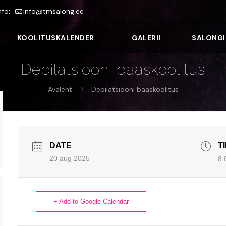
nfo:
info@tmsalong.ee
KOOLITUSKALENDER
GALERII
SALONGI
Depilatsiooni baaskoolitus
Avaleht
Depilatsiooni baaskoolitus
DATE
T
20 aug 2025
8:
+ Add to Google Calendar