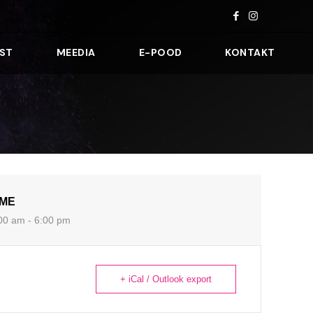
ST
MEEDIA
E-POOD
KONTAKT
IME
00 am - 6:00 pm
+ iCal / Outlook export