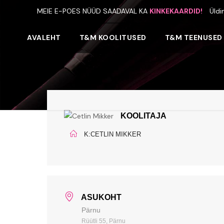
MEIE E-POES NÜÜD SAADAVAL KA
KINKEKAARDID!
Üldi
AVALEHT
T&M KOOLITUSED
T&M TEENUSED
KOOLITAJA
K:CETLIN MIKKER
ASUKOHT
Pärnu
Rüütli 55, Pärnu