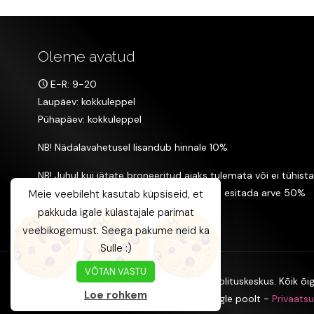
Oleme avatud
E-R: 9-20
Laupäev: kokkuleppel
Pühapäev: kokkuleppel
NB! Nädalavahetusel lisandub hinnale 10%
NB! Juhul kui jätate broneeritud ajaks tulemata või ei tühista
aega enne 24h, on T&M Ilusalongil õigus esitada arve 50%
Meie veebileht kasutab küpsiseid, et
broneeritud teenuse maksumusest.
pakkuda igale külastajale parimat
veebikogemust. Seega pakume neid ka
Sulle :)
VÕTAN VASTU
© 2005 - 2024 T&M Ilusalong, T&M Koolituskeskus. Kõik õig
Loe rohkem
See sait on kaitstud reCAPTCHA ja Google poolt -
Privaatsu